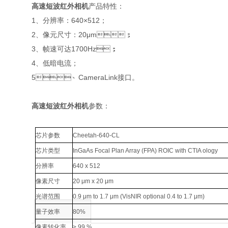
高速短波红外相机
产品特性：
1、分辨率：640×512；
2、像元尺寸：20μm；
3、帧速可达1700Hz；
4、低暗电流；
5、CameraLink接口。
高速短波红外相机
参数：
芯片参数
Cheetah-640-CL
芯片类型
InGaAs Focal Plan Array (FPA) ROIC with CTIA ology
分辨率
640 x 512
像素尺寸
20 μm x 20 μm
光谱范围
0.9 μm to 1.7 μm (VisNIR optional 0.4 to 1.7 μm)
量子效率
80%
像素转化率
> 99 %