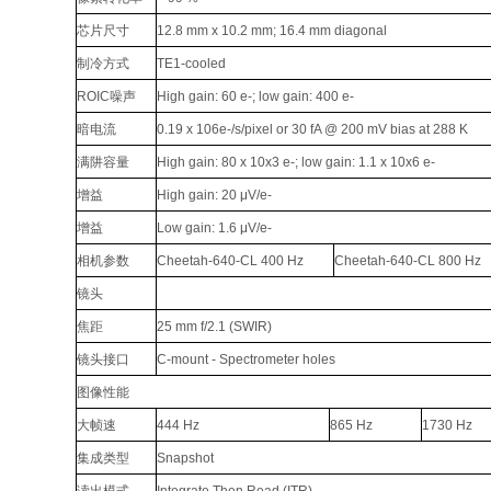
芯片尺寸
12.8 mm x 10.2 mm; 16.4 mm diagonal
制冷方式
TE1-cooled
ROIC噪声
High gain: 60 e-; low gain: 400 e-
暗电流
0.19 x 106e-/s/pixel or 30 fA @ 200 mV bias at 288 K
满阱容量
High gain: 80 x 10x3 e-; low gain: 1.1 x 10x6 e-
增益
High gain: 20 μV/e-
增益
Low gain: 1.6 μV/e-
相机参数
Cheetah-640-CL 400 Hz
Cheetah-640-CL 800 Hz
镜头
焦距
25 mm f/2.1 (SWIR)
镜头接口
C-mount - Spectrometer holes
图像性能
大帧速
444 Hz
865 Hz
1730 Hz
集成类型
Snapshot