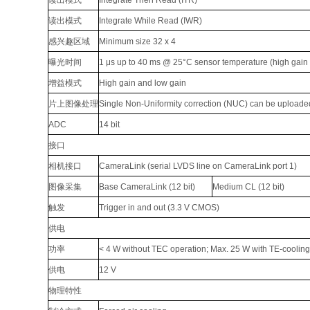
读出模式
Integrate Then Read (ITR)
读出模式
Integrate While Read (IWR)
感兴趣区域
Minimum size 32 x 4
曝光时间
1 μs up to 40 ms @ 25°C sensor temperature (high gain
增益模式
High gain and low gain
片上图像处理
Single Non-Uniformity correction (NUC) can be uploade
ADC
14 bit
接口
相机接口
CameraLink (serial LVDS line on CameraLink port 1)
图像采集
Base CameraLink (12 bit)
Medium CL (12 bit)
触发
Trigger in and out (3.3 V CMOS)
供电
功率
< 4 W without TEC operation; Max. 25 W with TE-cooling
供电
12 V
物理特性