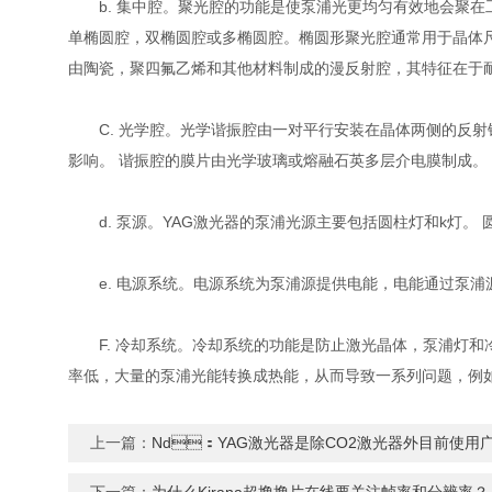
b. 集中腔。聚光腔的功能是使泵浦光更均匀有效地会聚在工作材料
单椭圆腔，双椭圆腔或多椭圆腔。椭圆形聚光腔通常用于晶体尺寸
由陶瓷，聚四氟乙烯和其他材料制成的漫反射腔，其特征在于
C. 光学腔。光学谐振腔由一对平行安装在晶体两侧的反射镜组成
影响。 谐振腔的膜片由光学玻璃或熔融石英多层介电膜制成。
d. 泵源。YAG激光器的泵浦光源主要包括圆柱灯和k灯。 圆柱灯
e. 电源系统。电源系统为泵浦源提供电能，电能通过泵浦源转
F. 冷却系统。冷却系统的功能是防止激光晶体，泵浦灯和冷
率低，大量的泵浦光能转换成热能，从而导致一系列问题
上一篇：
Nd：YAG激光器是除CO2激光器外目前使用